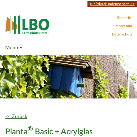
zur Privatkundenwebsite >>
Startseite
Impressum
Datenschutz
Menü
<< Zurück
®
Planta
Basic + Acrylglas